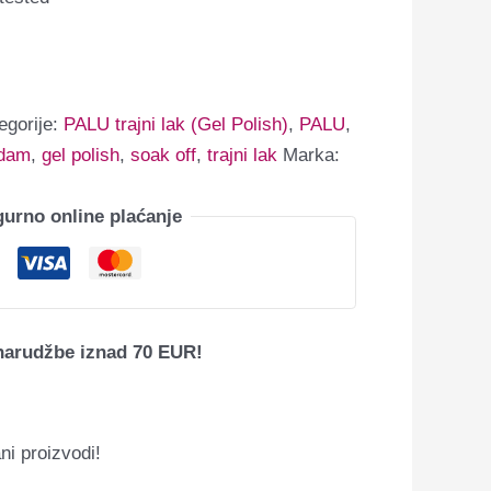
egorije:
PALU trajni lak (Gel Polish)
,
PALU
,
dam
,
gel polish
,
soak off
,
trajni lak
Marka:
gurno online plaćanje
narudžbe iznad 70 EUR!
ni proizvodi!