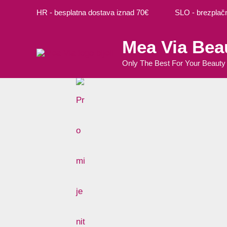
Preskoči
HR - besplatna dostava iznad 70€ SLO - brezplačna
na
sadržaj
Mea Via Bea
Only The Best For Your Beauty