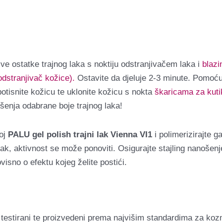
 sve ostatke trajnog laka s noktiju odstranjivačem laka i
blaz
dstranjivač kožice).
Ostavite da djeluje 2-3 minute. Pomoć
potisnite kožicu te uklonite kožicu s nokta
škaricama za kuti
ošenja odabrane boje trajnog laka!
loj
PALU gel polish trajni lak Vienna VI1
i polimerizirajte 
nak, aktivnost se može ponoviti. Osigurajte stajling nanoše
ovisno o efektu kojeg želite postići.
 testirani te proizvedeni prema najvišim standardima za koz