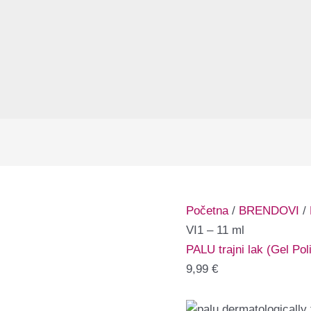
Početna
/
BRENDOVI
/
VI1 – 11 ml
PALU trajni lak (Gel Pol
9,99
€