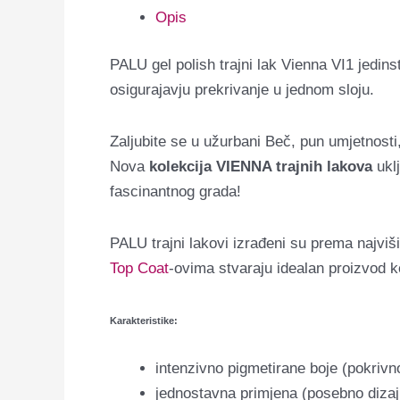
Opis
PALU gel polish trajni lak Vienna VI1 jedin
osigurajavju prekrivanje u jednom sloju.
Zaljubite se u užurbani Beč, pun umjetnosti,
Nova
kolekcija VIENNA trajnih lakova
uklj
fascinantnog grada!
PALU trajni lakovi izrađeni su prema najviš
Top Coat
-ovima stvaraju idealan proizvod k
Karakteristike:
intenzivno pigmetirane boje (pokrivn
jednostavna primjena (posebno diza