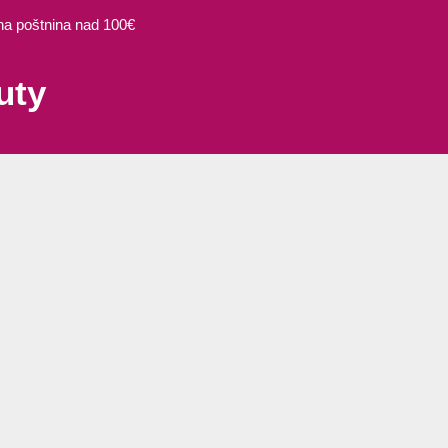
 poštnina nad 100€
uty