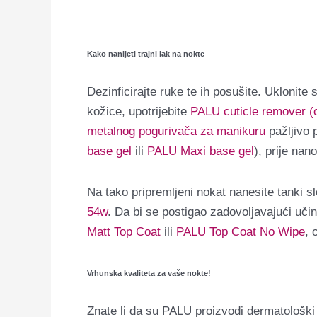
Kako nanijeti trajni lak na nokte
Dezinficirajte ruke te ih posušite. Uklonite
kožice, upotrijebite
PALU cuticle remover (o
metalnog pogurivača za manikuru
pažljivo 
base gel
ili
PALU Maxi base gel
), prije nan
Na tako pripremljeni nokat nanesite tanki s
54w
. Da bi se postigao zadovoljavajući uči
Matt Top Coat
ili
PALU Top Coat No Wipe
, 
Vrhunska kvaliteta za vaše nokte!
Znate li da su PALU proizvodi dermatološki