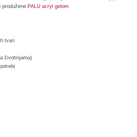
kte produžene
PALU acryl gelom
h tvari
na životinjama)
potrebi