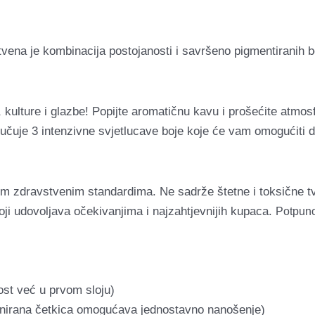
stvena je kombinacija postojanosti i savršeno pigmentiranih b
 kulture i glazbe!
Popijte aromatičnu kavu i prošećite atmos
učuje 3 intenzivne svjetlucave boje koje će vam omogućiti da
im zdravstvenim standardima. Ne sadrže štetne i toksične tv
oji udovoljava očekivanjima i najzahtjevnijih kupaca.
Potpuno
ost već u prvom sloju)
jnirana četkica omogućava jednostavno nanošenje)