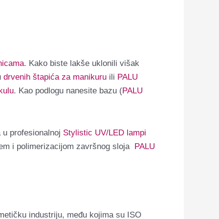
inicama
. Kako biste lakše uklonili višak
u
drvenih štapića za manikuru
ili
PALU
kulu
. Kao podlogu nanesite bazu (
PALU
ga u profesionalnoj
Stylistic UV/LED lampi
njem i polimerizacijom završnog sloja
PALU
metičku industriju, među kojima su ISO