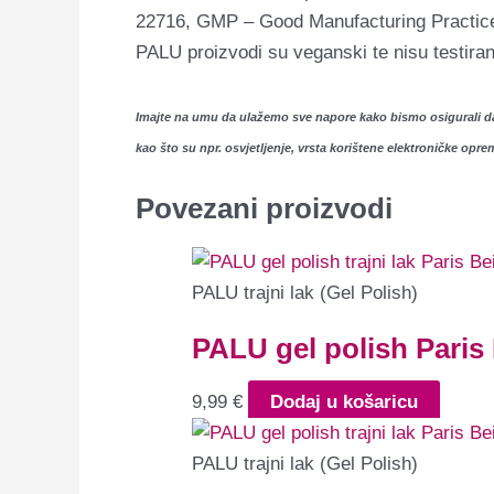
22716, GMP – Good Manufacturing Practices
PALU proizvodi su veganski te nisu testiran
Imajte na umu da ulažemo sve napore kako bismo osigurali da 
kao što su npr. osvjetljenje, vrsta korištene elektroničke oprem
Povezani proizvodi
PALU trajni lak (Gel Polish)
PALU gel polish Paris
9,99
€
Dodaj u košaricu
PALU trajni lak (Gel Polish)