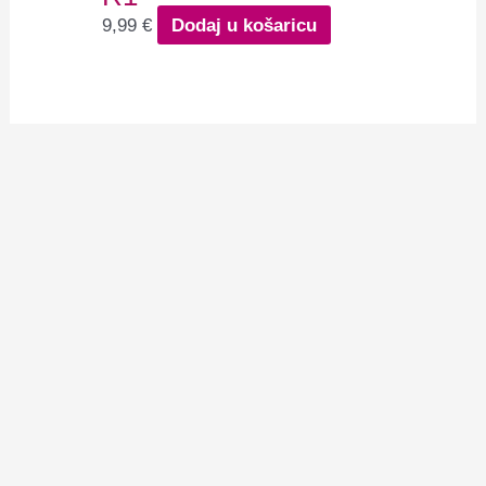
9,99
€
Dodaj u košaricu