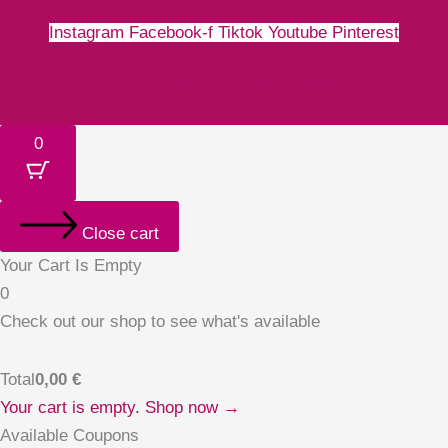
Instagram
Facebook-f
Tiktok
Youtube
Pinterest
Money-bill-alt
Cc-paypal
Cc-mastercard
Cc-visa
0
Close cart
Your Cart Is Empty
0
Check out our shop to see what's available
Total
0,00
€
Your cart is empty. Shop now →
Available Coupons