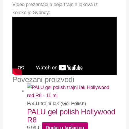
Video prezentacija boja trajnih lakova iz
kolekcije Sydney:
Povezani proizvodi
PALU trajni lak (Gel Polish)
PALU gel polish Hollywood
R8
9,99
€
Dodaj u košaricu