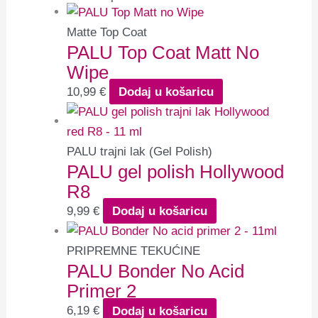
Matte Top Coat
PALU Top Coat Matt No
Wipe
10,99
€
Dodaj u košaricu
PALU trajni lak (Gel Polish)
PALU gel polish Hollywood
R8
9,99
€
Dodaj u košaricu
PRIPREMNE TEKUĆINE
PALU Bonder No Acid
Primer 2
6,19
€
Dodaj u košaricu