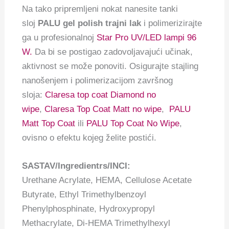
Na tako pripremljeni nokat nanesite tanki
sloj
PALU gel polish trajni lak
i polimerizirajte
ga u profesionalnoj
Star Pro UV/LED lampi 96
W.
Da bi se postigao zadovoljavajući učinak,
aktivnost se može ponoviti. Osigurajte stajling
nanošenjem i polimerizacijom završnog
sloja:
Claresa top coat Diamond no
wipe
,
Claresa Top Coat Matt no wipe
,
PALU
Matt Top Coat
ili
PALU Top Coat No Wipe
,
ovisno o efektu kojeg želite postići.
SASTAV/Ingredientrs/INCI:
Urethane Acrylate, HEMA, Cellulose Acetate
Butyrate, Ethyl Trimethylbenzoyl
Phenylphosphinate, Hydroxypropyl
Methacrylate, Di-HEMA Trimethylhexyl