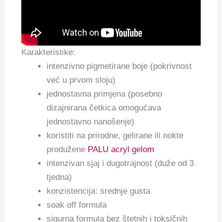
Karakteristike:
intenzivno pigmetirane boje (pokrivnost
već u prvom sloju)
jednostavna primjena (posebno
dizajnirana četkica omogućava
jednostavno nanošenje)
koristiti na prirodne, gelirane ili nokte
produžene
PALU acryl gelom
intenzivan sjaj i dugotrajnost (duže od 3
tjedna)
konzistencija: srednje gusta
soak off formula
sigurna formula bez štetnih i toksičnih