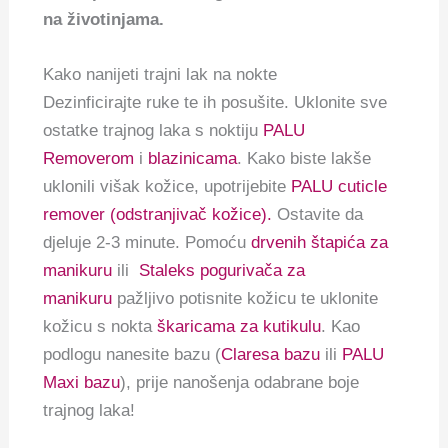
na životinjama.
Kako nanijeti trajni lak na nokte
Dezinficirajte ruke te ih posušite. Uklonite sve
ostatke trajnog laka s noktiju
PALU
Removerom
i
blazinicama
. Kako biste lakše
uklonili višak kožice, upotrijebite
PALU cuticle
remover (odstranjivač kožice).
Ostavite da
djeluje 2-3 minute. Pomoću
drvenih štapića za
manikuru
ili
Staleks pogurivača za
manikuru
pažljivo potisnite kožicu te uklonite
kožicu s nokta
škaricama za kutikulu
. Kao
podlogu nanesite bazu (
Claresa bazu
ili
PALU
Maxi bazu
), prije nanošenja odabrane boje
trajnog laka!