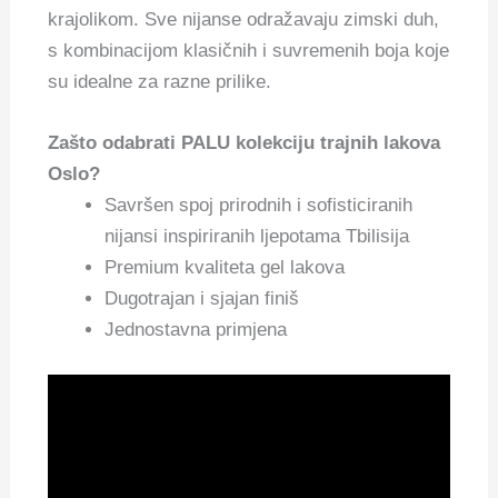
krajolikom. Sve nijanse odražavaju zimski duh,
s kombinacijom klasičnih i suvremenih boja koje
su idealne za razne prilike.
Zašto odabrati PALU kolekciju trajnih lakova
Oslo?
Savršen spoj prirodnih i sofisticiranih
nijansi inspiriranih ljepotama Tbilisija
Premium kvaliteta gel lakova
Dugotrajan i sjajan finiš
Jednostavna primjena