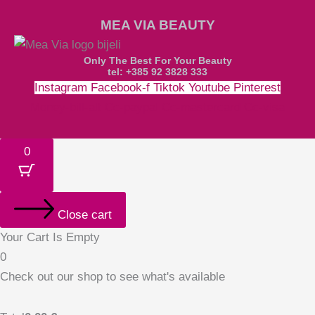
MEA VIA BEAUTY
Only The Best For Your Beauty
tel: +385 92 3828 333
Instagram
Facebook-f
Tiktok
Youtube
Pinterest
Money-bill-alt
Cc-paypal
Cc-mastercard
Cc-visa
0
Close cart
Your Cart Is Empty
0
Check out our shop to see what's available