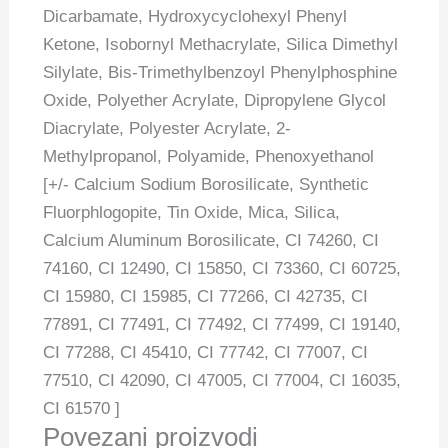
Dicarbamate, Hydroxycyclohexyl Phenyl
Ketone, Isobornyl Methacrylate, Silica Dimethyl
Silylate, Bis-Trimethylbenzoyl Phenylphosphine
Oxide, Polyether Acrylate, Dipropylene Glycol
Diacrylate, Polyester Acrylate, 2-
Methylpropanol, Polyamide, Phenoxyethanol
[+/- Calcium Sodium Borosilicate, Synthetic
Fluorphlogopite, Tin Oxide, Mica, Silica,
Calcium Aluminum Borosilicate, CI 74260, CI
74160, CI 12490, CI 15850, CI 73360, CI 60725,
CI 15980, CI 15985, CI 77266, CI 42735, CI
77891, CI 77491, CI 77492, CI 77499, CI 19140,
CI 77288, CI 45410, CI 77742, CI 77007, CI
77510, CI 42090, CI 47005, CI 77004, CI 16035,
CI 61570 ]
Povezani proizvodi