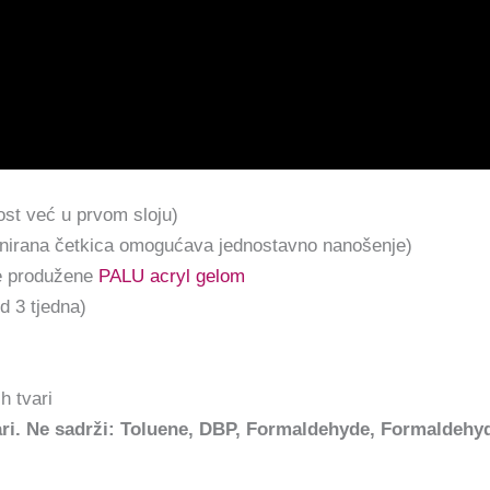
ost već u prvom sloju)
jnirana četkica omogućava jednostavno nanošenje)
kte produžene
PALU acryl gelom
d 3 tjedna)
h tvari
vari. Ne sadrži: Toluene, DBP, Formaldehyde, Formaldeh