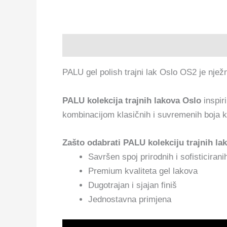
Opis
PALU gel polish trajni lak Oslo OS2 je nježn
PALU kolekcija trajnih lakova Oslo
inspir
kombinacijom klasičnih i suvremenih boja ko
Zašto odabrati PALU kolekciju trajnih la
Savršen spoj prirodnih i sofisticiranih
Premium kvaliteta gel lakova
Dugotrajan i sjajan finiš
Jednostavna primjena