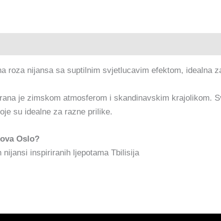
a roza nijansa sa suptilnim svjetlucavim efektom, idealna za
irana je zimskom atmosferom i skandinavskim krajolikom. S
je su idealne za razne prilike.
kova Oslo?
 nijansi inspiriranih ljepotama Tbilisija