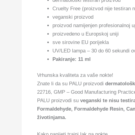
dermatološki testiran proizvod
Cruelty Free (proizvod nije testiran 
veganski proizvod
proizvod namijenjen profesionalnoj u
proizvedeno u Europskoj uniji
sve sirovine EU porijekla
UV/LED lampa – 30 do 60 sekundi ov
Pakiranje: 11 ml
Vrhunska kvaliteta za vaše nokte!
Znate li da su PALU proizvodi
dermatološki
22716, GMP – Good Manufacturing Practices
PALU proizvodi su
veganski te nisu testir
Formaldehyde, Formaldehyde Resin, Camph
životinjama.
Kako nanijeti trajni lak na nokte