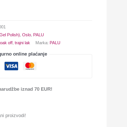
001
(Gel Polish)
,
Oslo
,
PALU
oak off
,
trajni lak
Marka:
PALU
gurno online plaćanje
narudžbe iznad 70 EUR!
ni proizvodi!