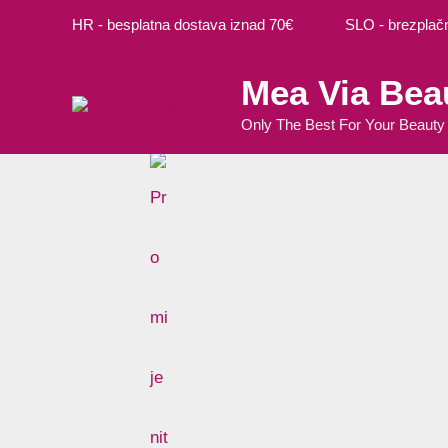
Preskoči
HR - besplatna dostava iznad 70€ SLO - brezplačna
na
sadržaj
Mea Via Bea
Only The Best For Your Beauty