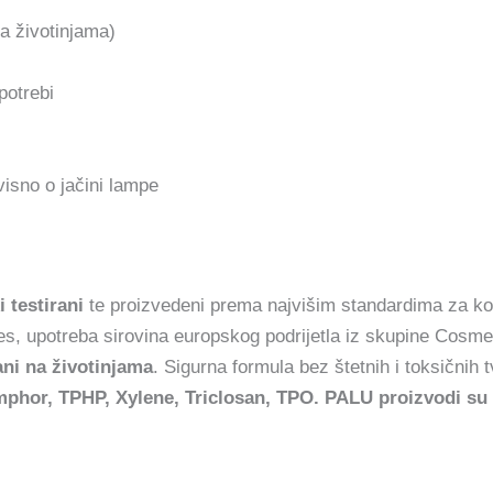
na životinjama)
potrebi
isno o jačini lampe
 testirani
te proizvedeni prema najvišim standardima za ko
, upotreba sirovina europskog podrijetla iz skupine Cosme
ani na životinjama
. Sigurna formula bez štetnih i toksičnih t
or, TPHP, Xylene, Triclosan, TPO. PALU proizvodi su ve