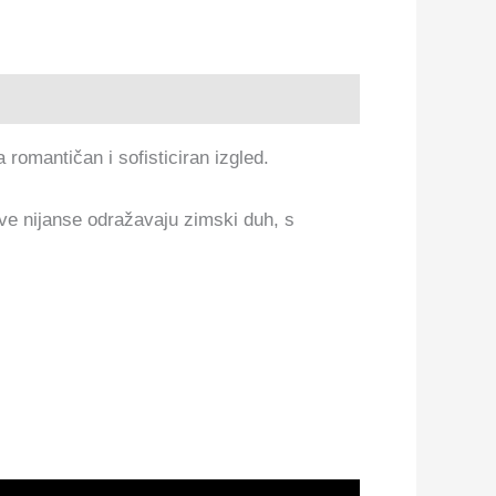
 romantičan i sofisticiran izgled.
ve nijanse odražavaju zimski duh, s