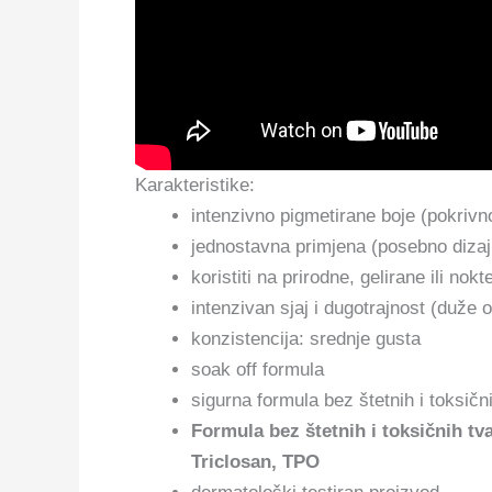
Karakteristike:
intenzivno pigmetirane boje (pokrivn
jednostavna primjena (posebno diza
koristiti na prirodne, gelirane ili no
intenzivan sjaj i dugotrajnost (duže o
konzistencija: srednje gusta
soak off formula
sigurna formula bez štetnih i toksični
Formula bez štetnih i toksičnih t
Triclosan, TPO