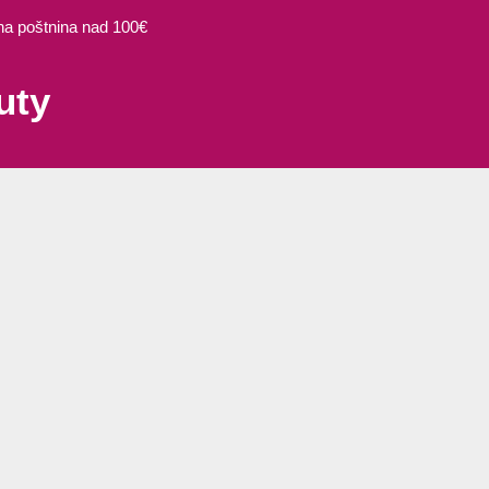
 poštnina nad 100€
uty