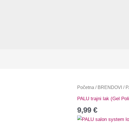
Početna
/
BRENDOVI
/
P
PALU trajni lak (Gel Pol
9,99
€