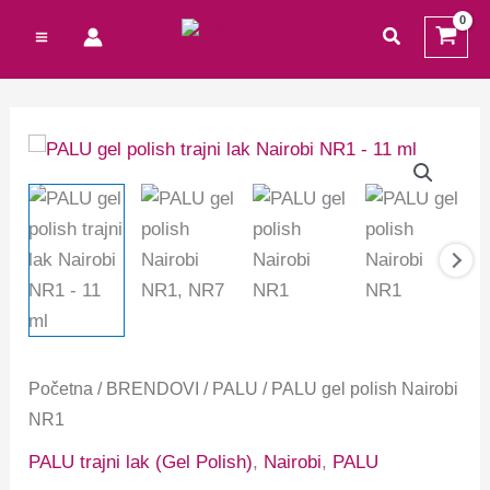
Preskoči
traži
na
sadržaj
Početna
/
BRENDOVI
/
PALU
/ PALU gel polish Nairobi
NR1
PALU trajni lak (Gel Polish)
,
Nairobi
,
PALU