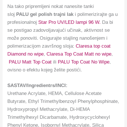
Na tako pripremljeni nokat nanesite tanki
sloj
PALU gel polish trajni lak
i polimerizirajte ga u
profesionalnoj
Star Pro UV/LED lampi 96 W.
Da bi
se postigao zadovoljavajući učinak, aktivnost se
može ponoviti. Osigurajte stajling nanošenjem i
polimerizacijom završnog sloja:
Claresa top coat
Diamond no wipe
,
Claresa Top Coat Matt no wipe
,
PALU Matt Top Coat
ili
PALU Top Coat No Wipe
,
ovisno o efektu kojeg želite postići.
SASTAV/Ingredientrs/INCI:
Urethane Acrylate, HEMA, Cellulose Acetate
Butyrate, Ethyl Trimethylbenzoyl Phenylphosphinate,
Hydroxypropyl Methacrylate, Di-HEMA
Trimethylhexyl Dicarbamate, Hydroxycyclohexyl
Phenyl Ketone, Isobornyl Methacrylate, Silica