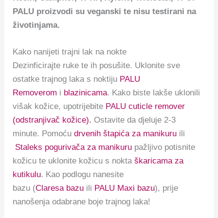
PALU proizvodi su veganski te nisu testirani na
životinjama.
Kako nanijeti trajni lak na nokte
Dezinficirajte ruke te ih posušite. Uklonite sve
ostatke trajnog laka s noktiju
PALU
Removerom
i
blazinicama
. Kako biste lakše uklonili
višak kožice, upotrijebite
PALU cuticle remover
(odstranjivač kožice).
Ostavite da djeluje 2-3
minute. Pomoću
drvenih štapića za manikuru
ili
Staleks pogurivača za manikuru
pažljivo potisnite
kožicu te uklonite kožicu s nokta
škaricama za
kutikulu
. Kao podlogu nanesite
bazu (
Claresa bazu
ili
PALU Maxi bazu
), prije
nanošenja odabrane boje trajnog laka!