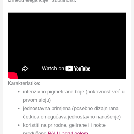
između elegancije i suptilnosti.
Karakteristike:
intenzivno pigmetirane boje (pokrivnost već u
prvom sloju)
jednostavna primjena (posebno dizajnirana
četkica omogućava jednostavno nanošenje)
koristiti na prirodne, gelirane ili nokte
produžene
PALU acryl gelom