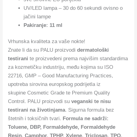
UV/LED lampa – 30 do 60 sekundi ovisno o
jačini lampe
Pakiranje: 11 ml
Vrhunska kvaliteta za vaše nokte!
Znate li da su PALU proizvodi
dermatološki
testirani
te proizvedeni prema najvišim standardima
za kozmetičku industriju, među kojima su ISO
22716, GMP – Good Manufacturing Practices,
upotreba sirovina europskog podrijetla iz
skupine Cosmetic Grade te Premium Quality
Control. PALU proizvodi su
veganski te nisu
testirani na životinjama
. Sigurna formula bez
štetnih i toksičnih tvari.
Formula ne sadrži:
Toluene, DBP, Formaldehyde, Formaldehyde
Resin, Camphor, TPHP, Xylene, Triclosan, TPO.