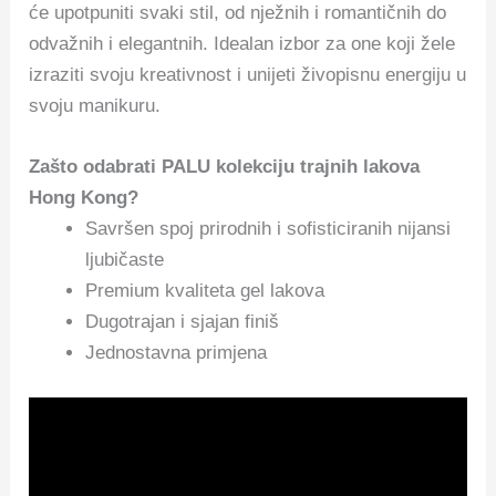
će upotpuniti svaki stil, od nježnih i romantičnih do
odvažnih i elegantnih. Idealan izbor za one koji žele
izraziti svoju kreativnost i unijeti živopisnu energiju u
svoju manikuru.
Zašto odabrati PALU kolekciju trajnih lakova
Hong Kong?
Savršen spoj prirodnih i sofisticiranih nijansi
ljubičaste
Premium kvaliteta gel lakova
Dugotrajan i sjajan finiš
Jednostavna primjena