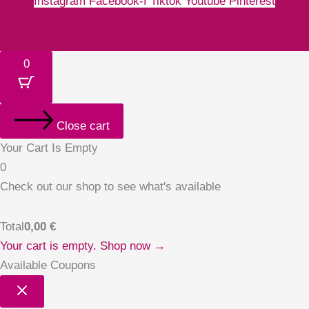
Instagram
Facebook-f
Tiktok
Youtube
Pinterest
Money-bill-alt
Cc-paypal
Cc-mastercard
Cc-visa
0
Close cart
Your Cart Is Empty
0
Check out our shop to see what's available
Total
0,00
€
Your cart is empty. Shop now →
Available Coupons