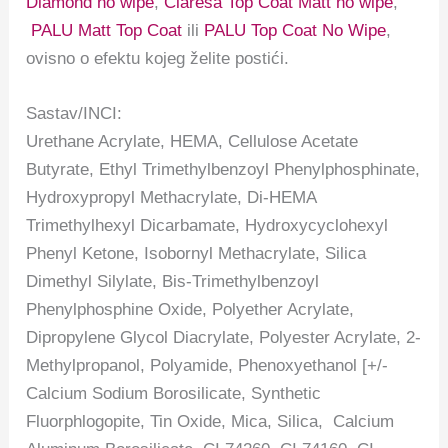
Diamond no wipe
,
Claresa Top Coat Matt no wipe
,
PALU Matt Top Coat
ili
PALU Top Coat No Wipe
,
ovisno o efektu kojeg želite postići.
Sastav/INCI:
Urethane Acrylate, HEMA, Cellulose Acetate
Butyrate, Ethyl Trimethylbenzoyl Phenylphosphinate,
Hydroxypropyl Methacrylate, Di-HEMA
Trimethylhexyl Dicarbamate, Hydroxycyclohexyl
Phenyl Ketone, Isobornyl Methacrylate, Silica
Dimethyl Silylate, Bis-Trimethylbenzoyl
Phenylphosphine Oxide, Polyether Acrylate,
Dipropylene Glycol Diacrylate, Polyester Acrylate, 2-
Methylpropanol, Polyamide, Phenoxyethanol [+/-
Calcium Sodium Borosilicate, Synthetic
Fluorphlogopite, Tin Oxide, Mica, Silica, Calcium