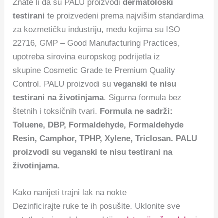
Znate li da su PALU proizvodi
dermatološki
testirani
te proizvedeni prema najvišim standardima
za kozmetičku industriju, među kojima su ISO
22716, GMP – Good Manufacturing Practices,
upotreba sirovina europskog podrijetla iz
skupine Cosmetic Grade te Premium Quality
Control. PALU proizvodi su
veganski te nisu
testirani na životinjama
. Sigurna formula bez
štetnih i toksičnih tvari.
Formula ne sadrži:
Toluene, DBP, Formaldehyde, Formaldehyde
Resin, Camphor, TPHP, Xylene, Triclosan. PALU
proizvodi su veganski te nisu testirani na
životinjama.
Kako nanijeti trajni lak na nokte
Dezinficirajte ruke te ih posušite. Uklonite sve