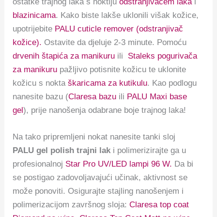
ostatke trajnog laka s noktiju
odstranjivačem laka
i
blazinicama
. Kako biste lakše uklonili višak kožice,
upotrijebite
PALU cuticle remover (odstranjivač
kožice).
Ostavite da djeluje 2-3 minute. Pomoću
drvenih štapića za manikuru
ili
Staleks pogurivača
za manikuru
pažljivo potisnite kožicu te uklonite
kožicu s nokta
škaricama za kutikulu
. Kao podlogu
nanesite bazu (
Claresa bazu
ili
PALU Maxi base
gel
), prije nanošenja odabrane boje trajnog laka!
Na tako pripremljeni nokat nanesite tanki sloj
PALU gel polish trajni lak
i polimerizirajte ga u
profesionalnoj
Star Pro UV/LED lampi 96 W.
Da bi
se postigao zadovoljavajući učinak, aktivnost se
može ponoviti. Osigurajte stajling nanošenjem i
polimerizacijom završnog sloja:
Claresa top coat