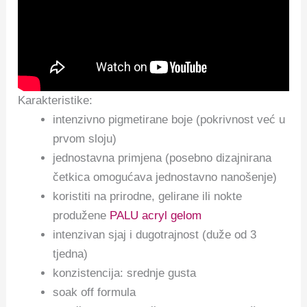
Karakteristike:
intenzivno pigmetirane boje (pokrivnost već u
prvom sloju)
jednostavna primjena (posebno dizajnirana
četkica omogućava jednostavno nanošenje)
koristiti na prirodne, gelirane ili nokte
produžene
PALU acryl gelom
intenzivan sjaj i dugotrajnost (duže od 3
tjedna)
konzistencija: srednje gusta
soak off formula