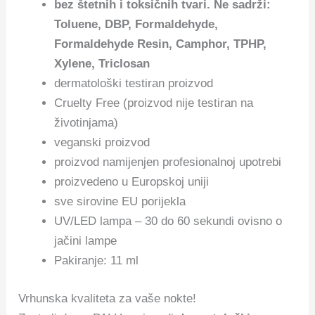
bez štetnih i toksičnih tvari. Ne sadrži:
Toluene, DBP, Formaldehyde,
Formaldehyde Resin, Camphor, TPHP,
Xylene, Triclosan
dermatološki testiran proizvod
Cruelty Free (proizvod nije testiran na
životinjama)
veganski proizvod
proizvod namijenjen profesionalnoj upotrebi
proizvedeno u Europskoj uniji
sve sirovine EU porijekla
UV/LED lampa – 30 do 60 sekundi ovisno o
jačini lampe
Pakiranje: 11 ml
Vrhunska kvaliteta za vaše nokte!