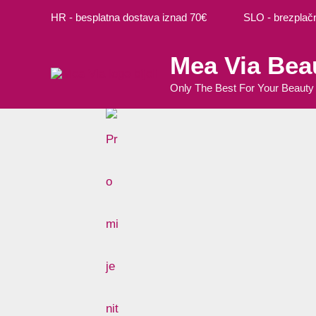
Preskoči
HR - besplatna dostava iznad 70€ SLO - brezplačna
na
sadržaj
Mea Via Bea
Only The Best For Your Beauty