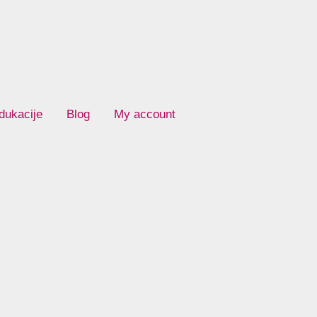
dukacije
Blog
My account