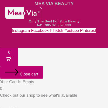
MEA VIA BEAUTY
Only The Best For Your Beauty
tel: +385 92 3828 333
Instagram
Facebook-f
Tiktok
Youtube
Pinterest
Money-bill-alt
Cc-paypal
Cc-mastercard
Cc-visa
0
Close cart
Your Cart Is Empty
0
Check out our shop to see what's available