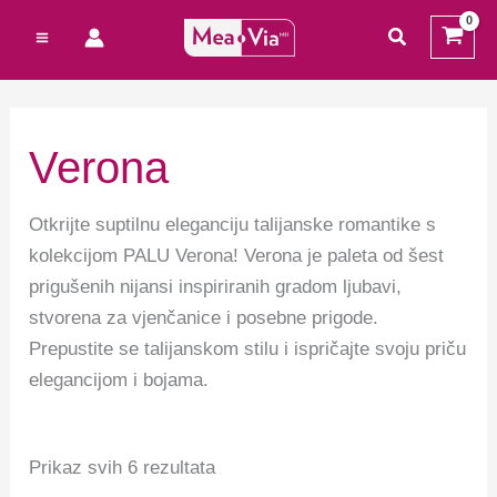
Preskoči
Cart
M
M
traži
na
Total:
i
a
sadržaj
n
k
c
s
Verona
i
c
j
i
Otkrijte suptilnu eleganciju talijanske romantike s
e
j
kolekcijom PALU Verona! Verona je paleta od šest
n
e
prigušenih nijansi inspiriranih gradom ljubavi,
stvorena za vjenčanice i posebne prigode.
a
n
Prepustite se talijanskom stilu i ispričajte svoju priču
a
elegancijom i bojama.
Prikaz svih 6 rezultata