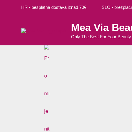
Preskoči
Cart
M
M
HR - besplatna dostava iznad 70€ SLO - brezplačna
na
Total:
i
a
sadržaj
Mea Via Bea
n
k
c
s
Only The Best For Your Beauty
i
c
j
i
e
j
n
e
a
n
a