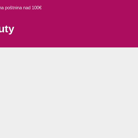
 poštnina nad 100€
uty