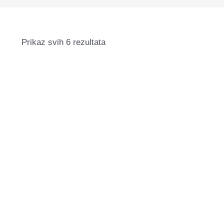
Prikaz svih 6 rezultata
PALU gel polish Venic
9,99
€