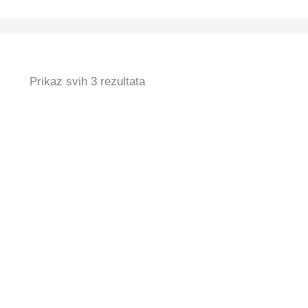
Prikaz svih 3 rezultata
IKON.iQ Nova gel polish
16,99
€