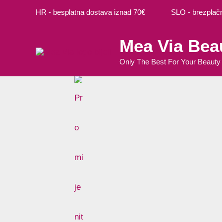
Preskoči
Cart
M
M
HR - besplatna dostava iznad 70€ SLO - brezplačna
na
Total:
i
a
sadržaj
Mea Via Bea
n
k
c
s
Only The Best For Your Beauty
i
c
j
i
e
j
n
e
a
n
a