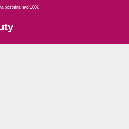
 poštnina nad 100€
uty